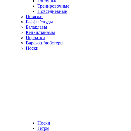
Гоночные
Тренировочные
Повседневные
Повязки
Баффы/снуды
Балаклавы
Кепки/панамы
Перчатки
Варежки/лобстеры
Носки
Носки
Гетры