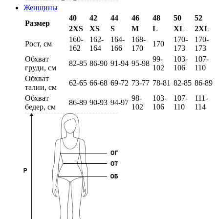
Женщины
40
42
44
46
48
50
52
Размер
2XS
XS
S
M
L
XL
2XL
160-
162-
164-
168-
170-
170-
Рост, см
170
162
164
166
170
173
173
Обхват
99-
103-
107-
82-85
86-90
91-94
95-98
груди, см
102
106
110
Обхват
62-65
66-68
69-72
73-77
78-81
82-85
86-89
талии, см
Обхват
98-
103-
107-
111-
86-89
90-93
94-97
бедер, см
102
106
110
114