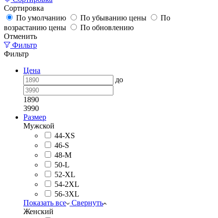
Сортировка
По умолчанию
По убыванию цены
По
возрастанию цены
По обновлению
Отменить
Фильтр
Фильтр
Цена
до
1890
3990
Размер
Мужской
44-XS
46-S
48-M
50-L
52-XL
54-2XL
56-3XL
Показать все
Свернуть
Женский