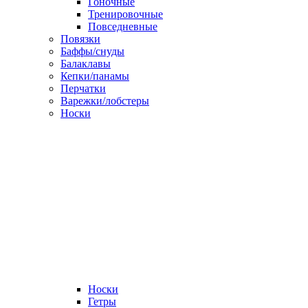
Гоночные
Тренировочные
Повседневные
Повязки
Баффы/снуды
Балаклавы
Кепки/панамы
Перчатки
Варежки/лобстеры
Носки
Носки
Гетры