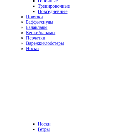
Гоночные
Тренировочные
Повседневные
Повязки
Баффы/снуды
Балаклавы
Кепки/панамы
Перчатки
Варежки/лобстеры
Носки
Носки
Гетры