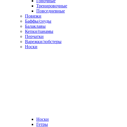
Гоночные
Тренировочные
Повседневные
Повязки
Баффы/снуды
Балаклавы
Кепки/панамы
Перчатки
Варежки/лобстеры
Носки
Носки
Гетры