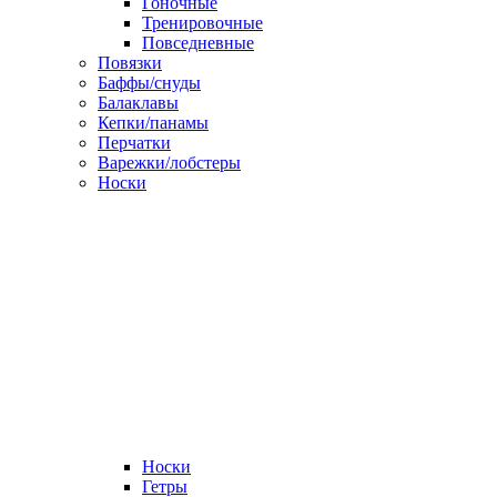
Гоночные
Тренировочные
Повседневные
Повязки
Баффы/снуды
Балаклавы
Кепки/панамы
Перчатки
Варежки/лобстеры
Носки
Носки
Гетры