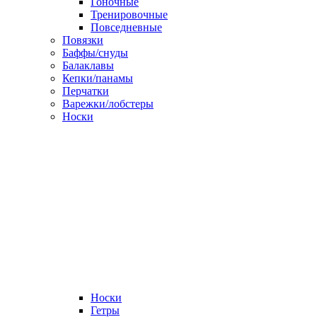
Гоночные
Тренировочные
Повседневные
Повязки
Баффы/снуды
Балаклавы
Кепки/панамы
Перчатки
Варежки/лобстеры
Носки
Носки
Гетры