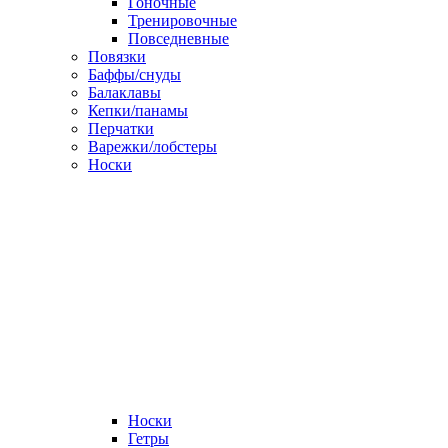
Гоночные
Тренировочные
Повседневные
Повязки
Баффы/снуды
Балаклавы
Кепки/панамы
Перчатки
Варежки/лобстеры
Носки
Носки
Гетры